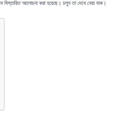
িয়ম বিস্তারিত আলোচনা করা হয়েছে। চলুন তা দেখে নেয়া যাক।