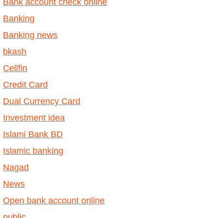
Bank account check online
Banking
Banking news
bkash
Cellfin
Credit Card
Dual Currency Card
Investment idea
Islami Bank BD
Islamic banking
Nagad
News
Open bank account online
public