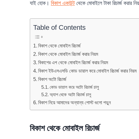
যাই হোক।
বিকাশ একাউন্ট
থেকে মোবাইলে টাকা রিচার্জ করার ন
Table of Contents
বিকাশ থেকে মোবাইল রিচার্জ
বিকাশ থেকে মোবাইল রিচার্জ করার নিয়ম
বিকাশের এপ থেকে মোবাইল রিচার্জ করার নিয়ম
বিকাশ ইউএসএসডি কোড ডায়াল করে মোবাইল রিচার্জ করার নিয়ম
বিকাশ অটো রিচার্জ
কোড ডায়াল করে অটো রিচার্জ চালু
অ্যাপ থেকে অটো রিচার্জ চালু
বিকাশ নিয়ে আমাদের অন্যান্য পোস্ট গুলো পড়ুন
বিকাশ থেকে মোবাইল রিচার্জ