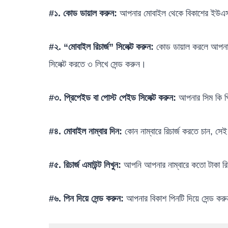
#১. কোড ডায়াল করুন:
আপনার মোবাইল থেকে বিকাশের ইউএ
#২. “মোবাইল রিচার্জ” সিলেক্ট করুন:
কোড ডায়াল করলে আপনার 
সিলেক্ট করতে ৩ লিখে সেন্ড করুন।
#৩. প্রিপেইড বা পোস্ট পেইড সিলেক্ট করুন:
আপনার সিম কি প্র
#৪. মোবাইল নাম্বার দিন:
কোন নাম্বারে রিচার্জ করতে চান, সেই 
#৫. রিচার্জ এমাউন্ট লিখুন:
আপনি আপনার নাম্বারে কতো টাকা রিচ
#৬. পিন দিয়ে সেন্ড করুন:
আপনার বিকাশ পিনটি দিয়ে সেন্ড কর