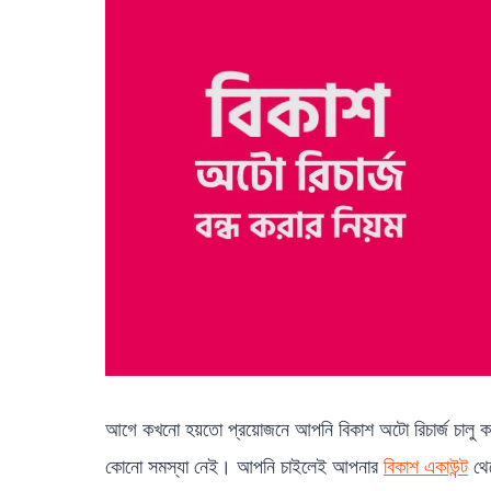
আগে কখনো হয়তো প্রয়োজনে আপনি বিকাশ অটো রিচার্জ চালু ক
কোনো সমস্যা নেই। আপনি চাইলেই আপনার
বিকাশ একাউন্ট
থেক