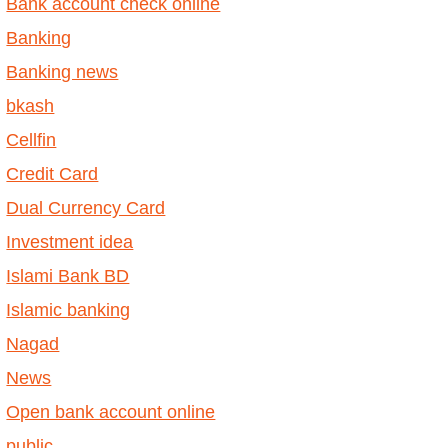
Bank account check online
Banking
Banking news
bkash
Cellfin
Credit Card
Dual Currency Card
Investment idea
Islami Bank BD
Islamic banking
Nagad
News
Open bank account online
public