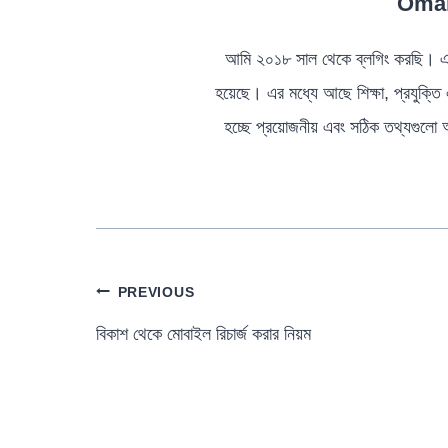
Omar
আমি ২০১৮ সাল থেকে ব্লগিং করছি। এখ
হয়েছে। এর মধ্যে আছে শিক্ষা, প্রযুক্তি
হচ্ছে প্রয়োজনীয় এবং সঠিক তথ্যগুলো 
পোস্ট
PREVIOUS
ন্যাভিগেশন
বিকাশ থেকে মোবাইল রিচার্জ করার নিয়ম