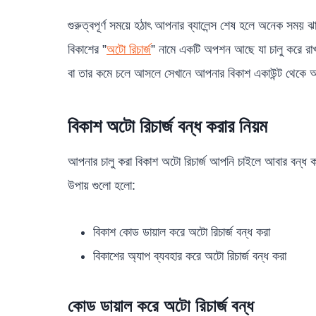
গুরুত্বপূর্ণ সময়ে হঠাৎ আপনার ব্যালেন্স শেষ হলে অনেক সম
বিকাশের ”
অটো রিচার্জ
” নামে একটি অপশন আছে যা চালু করে রাখ
বা তার কমে চলে আসলে সেখানে আপনার বিকাশ একাউন্ট থেকে অট
বিকাশ অটো রিচার্জ বন্ধ করার নিয়ম
আপনার চালু করা বিকাশ অটো রিচার্জ আপনি চাইলে আবার বন্
উপায় গুলো হলো:
বিকাশ কোড ডায়াল করে অটো রিচার্জ বন্ধ করা
বিকাশের অ্যাপ ব্যবহার করে অটো রিচার্জ বন্ধ করা
কোড ডায়াল করে অটো রিচার্জ বন্ধ