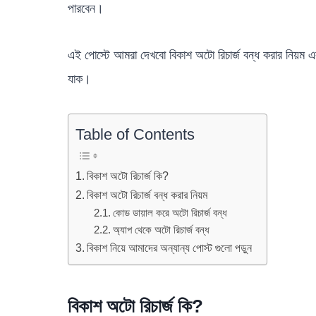
পারবেন।
এই পোস্টে আমরা দেখবো বিকাশ অটো রিচার্জ বন্ধ করার নিয়ম এ
যাক।
Table of Contents
বিকাশ অটো রিচার্জ কি?
বিকাশ অটো রিচার্জ বন্ধ করার নিয়ম
কোড ডায়াল করে অটো রিচার্জ বন্ধ
অ্যাপ থেকে অটো রিচার্জ বন্ধ
বিকাশ নিয়ে আমাদের অন্যান্য পোস্ট গুলো পড়ুন
বিকাশ অটো রিচার্জ কি?