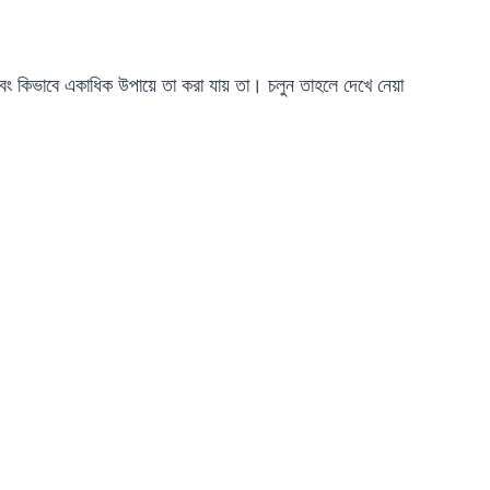
বং কিভাবে একাধিক উপায়ে তা করা যায় তা। চলুন তাহলে দেখে নেয়া