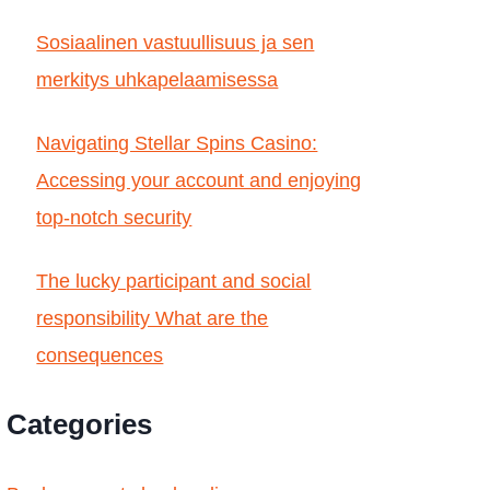
Sosiaalinen vastuullisuus ja sen
merkitys uhkapelaamisessa
Navigating Stellar Spins Casino:
Accessing your account and enjoying
top-notch security
The lucky participant and social
responsibility What are the
consequences
Categories