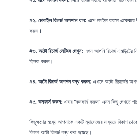
#১. এপে লগইন করুন:
সিমে রিচার্জ করতে আপনার স্মার্ট ফ
#২. মোবাইল রিচার্জ অপশনে যান:
এপে লগইন করলে একেবারে উপ
করুন।
#৩. অটো রিচার্জ সেটিংস দেখুন:
এখন আপনি রিচার্জ এমাউন্টের ন
ক্লিক করুন।
#৪. অটো রিচার্জ অপশন বন্ধ করুন:
এখানে অটো রিচার্জের 
#৫. কনফার্ম করুন:
এবার ”কনফার্ম করুন“ এমন কিছু দেখতে 
কিছুক্ষণের মধ্যে আপনাকে একটি ম্যাসেজের মাধ্যমে বিকাশ থ
বিকাশ অটো রিচার্জ বন্ধ করা হয়েছে।