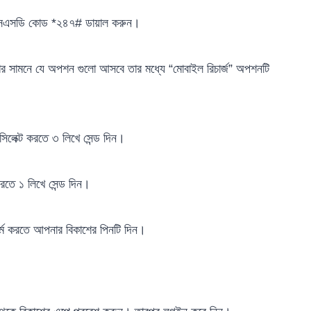
সএসডি কোড *২৪৭# ডায়াল করুন।
সামনে যে অপশন গুলো আসবে তার মধ্যে “মোবাইল রিচার্জ” অপশনটি
িলেক্ট করতে ৩ লিখে সেন্ড দিন।
করতে ১ লিখে সেন্ড দিন।
্ম করতে আপনার বিকাশের পিনটি দিন।