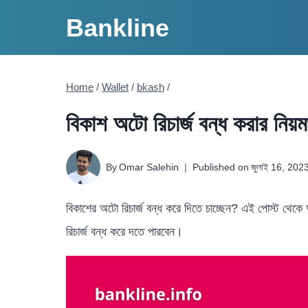
Skip
Bankline
to
content
Home
/
Wallet
/
bkash
/
বিকাশ অটো রিচার্জ বন্ধ করার নিয়
By
Omar Salehin
Published on
জুলাই 16, 202
বিকাশের অটো রিচার্জ বন্ধ করে দিতে চাচ্ছেন? এই পোস্ট থেকে
রিচার্জ বন্ধ করে দতে পারবেন।