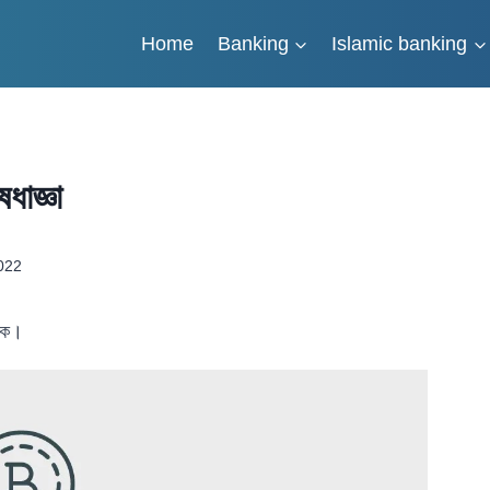
Home
Banking
Islamic banking
েধাজ্ঞা
2022
াংক।